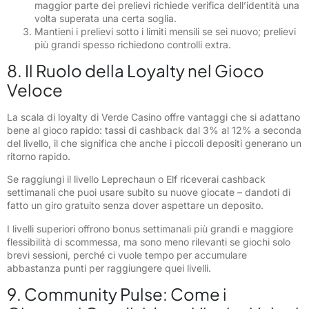
maggior parte dei prelievi richiede verifica dell’identità una
volta superata una certa soglia.
Mantieni i prelievi sotto i limiti mensili se sei nuovo; prelievi
più grandi spesso richiedono controlli extra.
8. Il Ruolo della Loyalty nel Gioco
Veloce
La scala di loyalty di Verde Casino offre vantaggi che si adattano
bene al gioco rapido: tassi di cashback dal 3% al 12% a seconda
del livello, il che significa che anche i piccoli depositi generano un
ritorno rapido.
Se raggiungi il livello Leprechaun o Elf riceverai cashback
settimanali che puoi usare subito su nuove giocate – dandoti di
fatto un giro gratuito senza dover aspettare un deposito.
I livelli superiori offrono bonus settimanali più grandi e maggiore
flessibilità di scommessa, ma sono meno rilevanti se giochi solo
brevi sessioni, perché ci vuole tempo per accumulare
abbastanza punti per raggiungere quei livelli.
9. Community Pulse: Come i