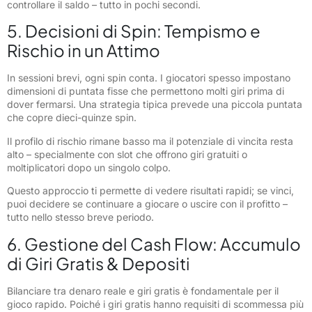
controllare il saldo – tutto in pochi secondi.
5. Decisioni di Spin: Tempismo e
Rischio in un Attimo
In sessioni brevi, ogni spin conta. I giocatori spesso impostano
dimensioni di puntata fisse che permettono molti giri prima di
dover fermarsi. Una strategia tipica prevede una piccola puntata
che copre dieci-quinze spin.
Il profilo di rischio rimane basso ma il potenziale di vincita resta
alto – specialmente con slot che offrono giri gratuiti o
moltiplicatori dopo un singolo colpo.
Questo approccio ti permette di vedere risultati rapidi; se vinci,
puoi decidere se continuare a giocare o uscire con il profitto –
tutto nello stesso breve periodo.
6. Gestione del Cash Flow: Accumulo
di Giri Gratis & Depositi
Bilanciare tra denaro reale e giri gratis è fondamentale per il
gioco rapido. Poiché i giri gratis hanno requisiti di scommessa più