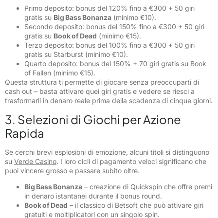
Primo deposito: bonus del 120% fino a €300 + 50 giri
gratis su
Big Bass Bonanza
(minimo €10).
Secondo deposito: bonus del 150% fino a €300 + 50 giri
gratis su
Book of Dead
(minimo €15).
Terzo deposito: bonus del 100% fino a €300 + 50 giri
gratis su Starburst (minimo €10).
Quarto deposito: bonus del 150% + 70 giri gratis su Book
of Fallen (minimo €15).
Questa struttura ti permette di giocare senza preoccuparti di
cash out – basta attivare quei giri gratis e vedere se riesci a
trasformarli in denaro reale prima della scadenza di cinque giorni.
3. Selezioni di Giochi per Azione
Rapida
Se cerchi brevi esplosioni di emozione, alcuni titoli si distinguono
su
Verde Casino
. I loro cicli di pagamento veloci significano che
puoi vincere grosso e passare subito oltre.
Big Bass Bonanza
– creazione di Quickspin che offre premi
in denaro istantanei durante il bonus round.
Book of Dead
– il classico di Betsoft che può attivare giri
gratuiti e moltiplicatori con un singolo spin.