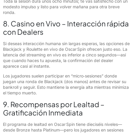
Toda la sesión dura unos ocho minutos; te vas satisfecho con un
modesto impulso y listo para volver mañana para otra breve
ronda.
8. Casino en Vivo – Interacción rápida
con Dealers
Si deseas interacción humana sin largas esperas, las opciones de
Blackjack y Roulette en vivo de Oscar Spin ofrecen justo eso. La
latencia del streaming en vivo es inferior a cinco segundos—así
que cuando haces tu apuesta, la confirmación del dealer
aparece casi al instante.
Los jugadores suelen participar en “micro‑sesiones” donde
juegan una ronda de Blackjack (dos manos) antes de revisar su
bankroll y seguir. Esto mantiene la energía alta mientras minimiza
el tiempo muerto.
9. Recompensas por Lealtad –
Gratificación Inmediata
El programa de lealtad en Oscar Spin tiene dieciséis niveles—
desde Bronze hasta Platinum—pero los jugadores en sesiones