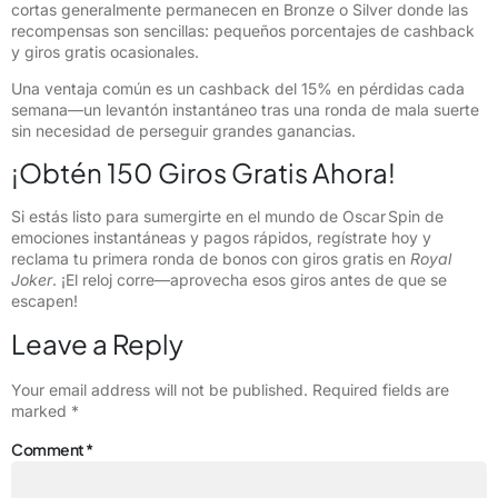
cortas generalmente permanecen en Bronze o Silver donde las
recompensas son sencillas: pequeños porcentajes de cashback
y giros gratis ocasionales.
Una ventaja común es un cashback del 15% en pérdidas cada
semana—un levantón instantáneo tras una ronda de mala suerte
sin necesidad de perseguir grandes ganancias.
¡Obtén 150 Giros Gratis Ahora!
Si estás listo para sumergirte en el mundo de Oscar Spin de
emociones instantáneas y pagos rápidos, regístrate hoy y
reclama tu primera ronda de bonos con giros gratis en
Royal
Joker
. ¡El reloj corre—aprovecha esos giros antes de que se
escapen!
Leave a Reply
Your email address will not be published.
Required fields are
marked
*
Comment
*