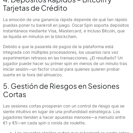
Tarjetas de Crédito
La emoción de una ganancia rápida depende de qué tan rápido
puedas poner tu bankroll en juego. Oscar Spin soporta depósitos
instantáneos mediante Visa, Mastercard, e incluso Bitcoin, que
se liquida en minutos en la blockchain.
Debido a que la pasarela de pagos de la plataforma está
integrada con múltiples procesadores, los usuarios rara vez
experimentan retrasos en las transacciones. ¿El resultado? Un
jugador puede hacer su primer spin en menos de un minuto tras
iniciar sesión—un factor crucial para quienes quieren probar
suerte en la hora del almuerzo.
5. Gestión de Riesgos en Sesiones
Cortas
Las sesiones cortas prosperan con un control de riesgo que se
siente intuitivo en lugar de una profundidad estratégica. Los
jugadores tienden a hacer apuestas menores—a menudo entre
€1 y €5—en cada spin o ronda de roulette.
Las apuestas rápidas evitan que el bankroll se agote antes