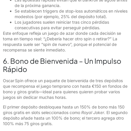
de la próxima ganancia.
Se establecen triggers de stop-loss automáticos en niveles
modestos (por ejemplo, 25% del depósito total).
Los jugadores suelen reiniciar tras cinco pérdidas
consecutivas para evitar perseguir pérdidas.
Este enfoque refleja un juego de azar donde cada decisión se
toma en tiempo real: “¿Debería hacer otro spin o retirar?” La
respuesta suele ser “spin de nuevo”, porque el potencial de
recompensa se siente inmediato.
6. Bono de Bienvenida – Un Impulso
Rápido
Oscar Spin ofrece un paquete de bienvenida de tres depósitos
que recompensa el juego temprano con hasta €150 en fondos de
bono y giros gratis—ideal para quienes quieren probar varios
juegos sin dedicar muchas horas.
El primer depósito desbloquea hasta un 150% de bono más 150
giros gratis en slots seleccionados como
Royal Joker
. El segundo
depósito añade hasta un 100% de bono; el tercero agrega otro
100% más 75 giros gratis.