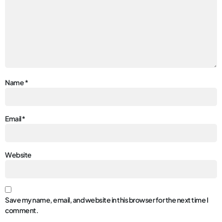
Name
*
Email
*
Website
Save my name, email, and website in this browser for the next time I
comment.