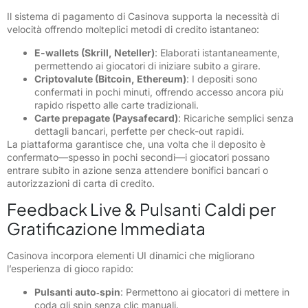
Il sistema di pagamento di Casinova supporta la necessità di
velocità offrendo molteplici metodi di credito istantaneo:
E-wallets (Skrill, Neteller)
: Elaborati istantaneamente,
permettendo ai giocatori di iniziare subito a girare.
Criptovalute (Bitcoin, Ethereum)
: I depositi sono
confermati in pochi minuti, offrendo accesso ancora più
rapido rispetto alle carte tradizionali.
Carte prepagate (Paysafecard)
: Ricariche semplici senza
dettagli bancari, perfette per check-out rapidi.
La piattaforma garantisce che, una volta che il deposito è
confermato—spesso in pochi secondi—i giocatori possano
entrare subito in azione senza attendere bonifici bancari o
autorizzazioni di carta di credito.
Feedback Live & Pulsanti Caldi per
Gratificazione Immediata
Casinova incorpora elementi UI dinamici che migliorano
l’esperienza di gioco rapido:
Pulsanti auto‑spin
: Permettono ai giocatori di mettere in
coda gli spin senza clic manuali.