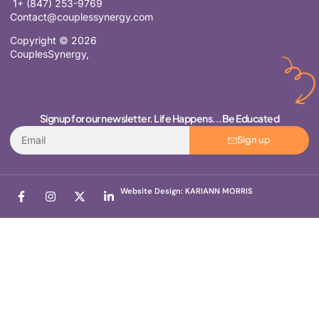
1+ (847) 253-9769
Contact@couplessynergy.com
Copyright © 2026
CouplesSynergy,
Signup for our newsletter. Life Happens...Be Educated
Sign up
Website Design: KARIANN MORRIS