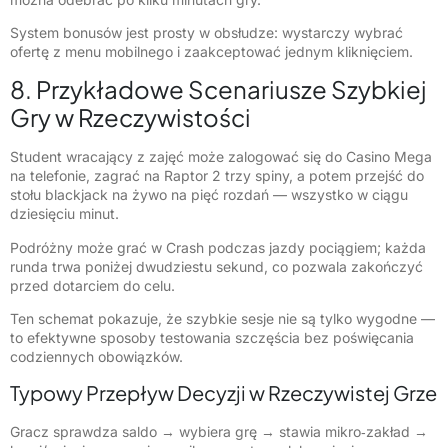
System bonusów jest prosty w obsłudze: wystarczy wybrać
ofertę z menu mobilnego i zaakceptować jednym kliknięciem.
8. Przykładowe Scenariusze Szybkiej
Gry w Rzeczywistości
Student wracający z zajęć może zalogować się do Casino Mega
na telefonie, zagrać na Raptor 2 trzy spiny, a potem przejść do
stołu blackjack na żywo na pięć rozdań — wszystko w ciągu
dziesięciu minut.
Podróżny może grać w Crash podczas jazdy pociągiem; każda
runda trwa poniżej dwudziestu sekund, co pozwala zakończyć
przed dotarciem do celu.
Ten schemat pokazuje, że szybkie sesje nie są tylko wygodne —
to efektywne sposoby testowania szczęścia bez poświęcania
codziennych obowiązków.
Typowy Przepływ Decyzji w Rzeczywistej Grze
Gracz sprawdza saldo → wybiera grę → stawia mikro‑zakład →