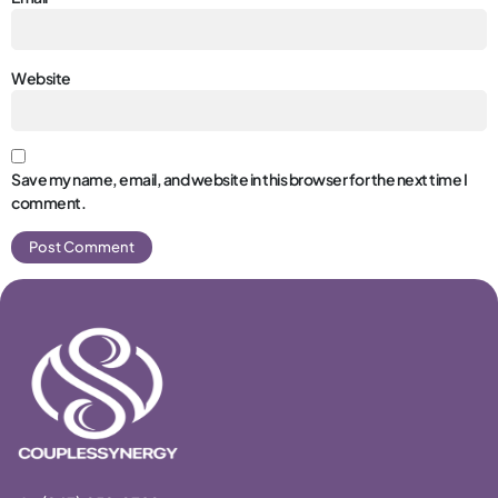
Website
Save my name, email, and website in this browser for the next time I
comment.