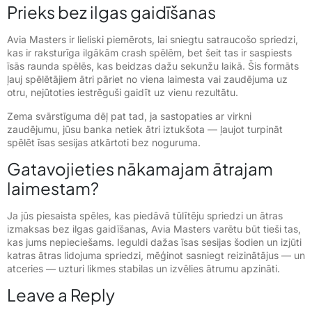
Prieks bez ilgas gaidīšanas
Avia Masters ir lieliski piemērots, lai sniegtu satraucošo spriedzi,
kas ir raksturīga ilgākām crash spēlēm, bet šeit tas ir saspiests
īsās raunda spēlēs, kas beidzas dažu sekunžu laikā. Šis formāts
ļauj spēlētājiem ātri pāriet no viena laimesta vai zaudējuma uz
otru, nejūtoties iestrēguši gaidīt uz vienu rezultātu.
Zema svārstīguma dēļ pat tad, ja sastopaties ar virkni
zaudējumu, jūsu banka netiek ātri iztukšota — ļaujot turpināt
spēlēt īsas sesijas atkārtoti bez noguruma.
Gatavojieties nākamajam ātrajam
laimestam?
Ja jūs piesaista spēles, kas piedāvā tūlītēju spriedzi un ātras
izmaksas bez ilgas gaidīšanas, Avia Masters varētu būt tieši tas,
kas jums nepieciešams. Ieguldi dažas īsas sesijas šodien un izjūti
katras ātras lidojuma spriedzi, mēģinot sasniegt reizinātājus — un
atceries — uzturi likmes stabilas un izvēlies ātrumu apzināti.
Leave a Reply