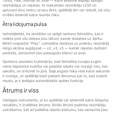
Turbo, Fast, Normal un Slow — katrs ietekmē iespēju sastapt
reizinātājus un raķetes. Ar maksimālo reizinātāju x250 un
aptuveni divu metru uzvaru likmi, spēlētāji ātri var redzēt, kā viņu
izvēles ietekmē katra raunda risku.
Ātra lidojuma pulsa
Iedomājieties, ka skatāties uz spilgti sarkanu lidmašīnu, kas ir
nolikta pret zilu debesi jūsu tālrunī, kamēr dodaties uz darbu.
Mirklī nospiežat “Play”. Lidmašīna steidzas uz priekšu; reizinātāji
mirgo ekrāna augšpusē — x2, x3, x5 — kamēr raķetes dažkārt
parādās, samazinot jūsu pieaugošo bilanci uz pusi.
Spriedze sasniedz kulmināciju, kad lidmašīna tuvojas kuģim:
viena nepareiza kustība vai palaista raķete var nozagt visu, kas
sakrāts, un iznīcināt to jūrā. Šajā augsta riska vidē katra sekunde
ir svarīga, un spēlētāji bieži pieņem lēmumus par to, kad izņemt
naudu, ja ir ieslēgta automātiskās spēles funkcija.
Ātrums ir viss
Vienīgais instruments, ar ko spēlētāji var ietekmēt katra lidojuma
rezultātu, ir izvēlētais ātrums. Ātrāki ātrumi paātrina reizinātāju
uzkrāšanos, bet arī palielina raķešu biežumu, kas samazina jūsu