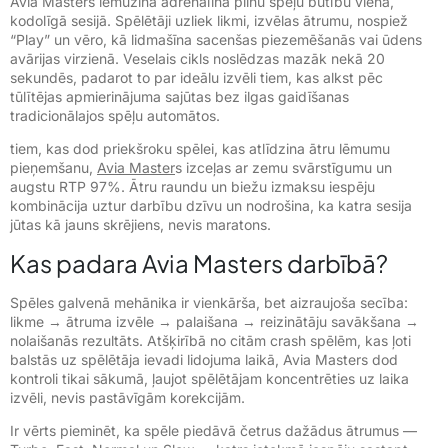
Avia Masters iemūžina adrenalīna pilnu spēļu būtību vienā,
kodolīgā sesijā. Spēlētāji uzliek likmi, izvēlas ātrumu, nospiež
“Play” un vēro, kā lidmašīna sacenšas piezemēšanās vai ūdens
avārijas virzienā. Veselais cikls noslēdzas mazāk nekā 20
sekundēs, padarot to par ideālu izvēli tiem, kas alkst pēc
tūlītējas apmierinājuma sajūtas bez ilgas gaidīšanas
tradicionālajos spēļu automātos.
tiem, kas dod priekšroku spēlei, kas atlīdzina ātru lēmumu
pieņemšanu,
Avia Master
s izceļas ar zemu svārstīgumu un
augstu RTP 97%. Ātru raundu un biežu izmaksu iespēju
kombinācija uztur darbību dzīvu un nodrošina, ka katra sesija
jūtas kā jauns skrējiens, nevis maratons.
Kas padara Avia Masters darbībā?
Spēles galvenā mehānika ir vienkārša, bet aizraujoša secība:
likme → ātruma izvēle → palaišana → reizinātāju savākšana →
nolaišanās rezultāts. Atšķirībā no citām crash spēlēm, kas ļoti
balstās uz spēlētāja ievadi lidojuma laikā, Avia Masters dod
kontroli tikai sākumā, ļaujot spēlētājam koncentrēties uz laika
izvēli, nevis pastāvīgām korekcijām.
Ir vērts pieminēt, ka spēle piedāvā četrus dažādus ātrumus —