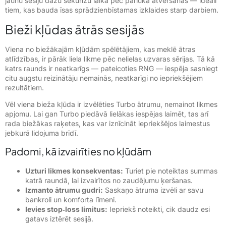
jaunu sesiju dažu sekunžu laikā pēc pārlūka atvēršanas — ideāli
tiem, kas bauda īsas sprādzienbīstamas izklaides starp darbiem.
Bieži kļūdas ātrās sesijās
Viena no biežākajām kļūdām spēlētājiem, kas meklē ātras
atlīdzības, ir pārāk liela likme pēc nelielas uzvaras sērijas. Tā kā
katrs raunds ir neatkarīgs — pateicoties RNG — iespēja sasniegt
citu augstu reizinātāju nemainās, neatkarīgi no iepriekšējiem
rezultātiem.
Vēl viena bieža kļūda ir izvēlēties Turbo ātrumu, nemainot likmes
apjomu. Lai gan Turbo piedāvā lielākas iespējas laimēt, tas arī
rada biežākas raķetes, kas var iznīcināt iepriekšējos laimestus
jebkurā lidojuma brīdī.
Padomi, kā izvairīties no kļūdām
Uzturi likmes konsekventas:
Turiet pie noteiktas summas
katrā raundā, lai izvairītos no zaudējumu ķeršanas.
Izmanto ātrumu gudri:
Saskaņo ātruma izvēli ar savu
bankroli un komforta līmeni.
Ievies stop‑loss limitus:
Iepriekš noteikti, cik daudz esi
gatavs iztērēt sesijā.