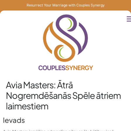
Resurrect Your Marriage with Couples Synergy
Avia Masters: Ātrā
Nogremdēšanās Spēle ātriem
laimestiem
Ievads