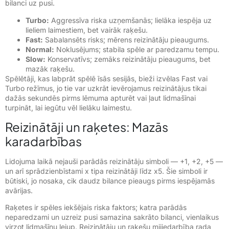
bilanci uz pusi.
Turbo:
Aggressīva riska uzņemšanās; lielāka iespēja uz
lieliem laimestiem, bet vairāk raķešu.
Fast:
Sabalansēts risks; mērens reizinātāju pieaugums.
Normal:
Noklusējums; stabila spēle ar paredzamu tempu.
Slow:
Konservatīvs; zemāks reizinātāju pieaugums, bet
mazāk raķešu.
Spēlētāji, kas labprāt spēlē īsās sesijās, bieži izvēlas Fast vai
Turbo režīmus, jo tie var uzkrāt ievērojamus reizinātājus tikai
dažās sekundēs pirms lēmuma apturēt vai ļaut lidmašīnai
turpināt, lai iegūtu vēl lielāku laimestu.
Reizinātāji un raķetes: Mazās
karadarbības
Lidojuma laikā nejauši parādās reizinātāju simboli — +1, +2, +5 —
un arī sprādzienbīstami x tipa reizinātāji līdz x5. Šie simboli ir
būtiski, jo nosaka, cik daudz bilance pieaugs pirms iespējamās
avārijas.
Raķetes ir spēles iekšējais riska faktors; katra parādās
neparedzami un uzreiz pusi samazina sakrāto bilanci, vienlaikus
virzot lidmašīnu lejup. Reizinātāju un raķešu mijiedarbība rada