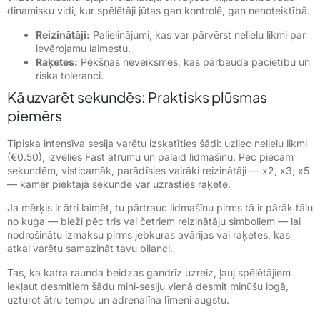
dinamisku vidi, kur spēlētāji jūtas gan kontrolē, gan nenoteiktībā.
Reizinātāji:
Palielinājumi, kas var pārvērst nelielu likmi par
ievērojamu laimestu.
Raķetes:
Pēkšņas neveiksmes, kas pārbauda pacietību un
riska toleranci.
Kā uzvarēt sekundēs: Praktisks plūsmas
piemērs
Tipiska intensīva sesija varētu izskatīties šādi: uzliec nelielu likmi
(€0.50), izvēlies Fast ātrumu un palaid lidmašīnu. Pēc piecām
sekundēm, visticamāk, parādīsies vairāki reizinātāji — x2, x3, x5
— kamēr piektajā sekundē var uzrasties raķete.
Ja mērķis ir ātri laimēt, tu pārtrauc lidmašīnu pirms tā ir pārāk tālu
no kuģa — bieži pēc trīs vai četriem reizinātāju simboliem — lai
nodrošinātu izmaksu pirms jebkuras avārijas vai raķetes, kas
atkal varētu samazināt tavu bilanci.
Tas, ka katra raunda beidzas gandrīz uzreiz, ļauj spēlētājiem
iekļaut desmitiem šādu mini‑sesiju vienā desmit minūšu logā,
uzturot ātru tempu un adrenalīna līmeni augstu.