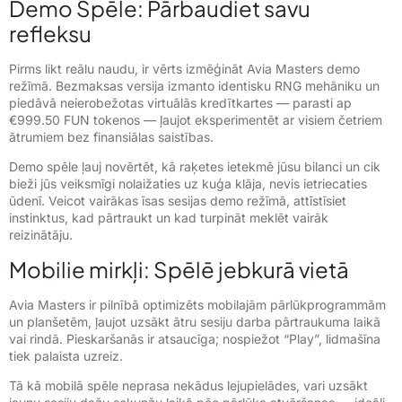
Demo Spēle: Pārbaudiet savu
refleksu
Pirms likt reālu naudu, ir vērts izmēģināt Avia Masters demo
režīmā. Bezmaksas versija izmanto identisku RNG mehāniku un
piedāvā neierobežotas virtuālās kredītkartes — parasti ap
€999.50 FUN tokenos — ļaujot eksperimentēt ar visiem četriem
ātrumiem bez finansiālas saistības.
Demo spēle ļauj novērtēt, kā raķetes ietekmē jūsu bilanci un cik
bieži jūs veiksmīgi nolaižaties uz kuģa klāja, nevis ietriecaties
ūdenī. Veicot vairākas īsas sesijas demo režīmā, attīstīsiet
instinktus, kad pārtraukt un kad turpināt meklēt vairāk
reizinātāju.
Mobilie mirkļi: Spēlē jebkurā vietā
Avia Masters ir pilnībā optimizēts mobilajām pārlūkprogrammām
un planšetēm, ļaujot uzsākt ātru sesiju darba pārtraukuma laikā
vai rindā. Pieskaršanās ir atsaucīga; nospiežot “Play”, lidmašīna
tiek palaista uzreiz.
Tā kā mobilā spēle neprasa nekādus lejupielādes, vari uzsākt